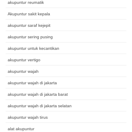
akupuntur reumatik
Akupuntur sakit kepala
akupuntur saraf kejepit
akupuntur sering pusing
akupuntur untuk kecantikan
akupuntur vertigo
akupuntur wajah
akupuntur wajah di jakarta
akupuntur wajah di jakarta barat
akupuntur wajah di jakarta selatan
akupuntur wajah tirus
alat akupuntur