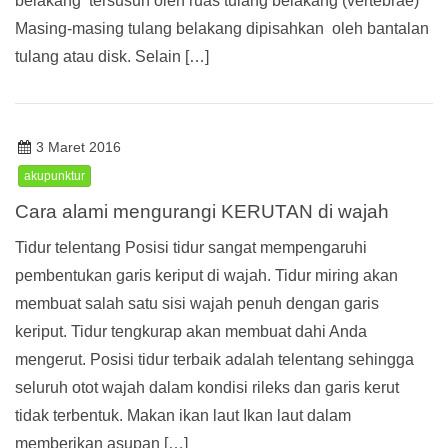
belakang tersusun oleh ruas tulang belakang (vertebrae)
Masing-masing tulang belakang dipisahkan oleh bantalan
tulang atau disk. Selain […]
3 Maret 2016
akupunktur
Cara alami mengurangi KERUTAN di wajah
Tidur telentang Posisi tidur sangat mempengaruhi
pembentukan garis keriput di wajah. Tidur miring akan
membuat salah satu sisi wajah penuh dengan garis
keriput. Tidur tengkurap akan membuat dahi Anda
mengerut. Posisi tidur terbaik adalah telentang sehingga
seluruh otot wajah dalam kondisi rileks dan garis kerut
tidak terbentuk. Makan ikan laut Ikan laut dalam
memberikan asupan […]