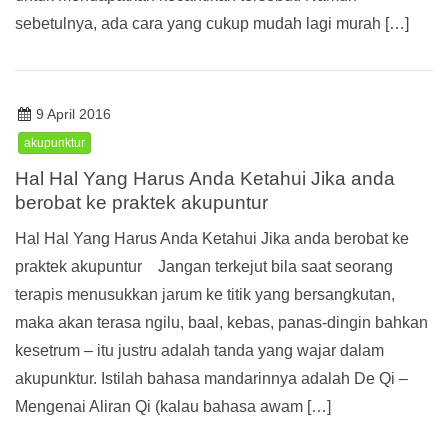
sebetulnya, ada cara yang cukup mudah lagi murah […]
9 April 2016
akupunktur
Hal Hal Yang Harus Anda Ketahui Jika anda
berobat ke praktek akupuntur
Hal Hal Yang Harus Anda Ketahui Jika anda berobat ke
praktek akupuntur Jangan terkejut bila saat seorang
terapis menusukkan jarum ke titik yang bersangkutan,
maka akan terasa ngilu, baal, kebas, panas-dingin bahkan
kesetrum – itu justru adalah tanda yang wajar dalam
akupunktur. Istilah bahasa mandarinnya adalah De Qi –
Mengenai Aliran Qi (kalau bahasa awam […]