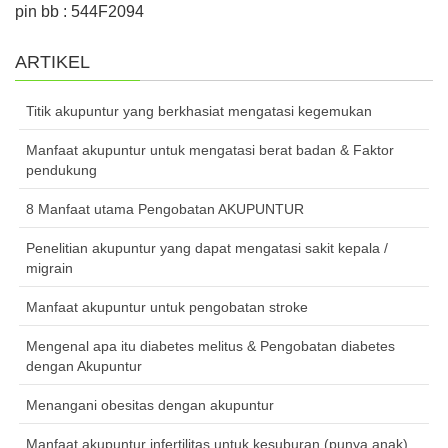
pin bb : 544F2094
ARTIKEL
Titik akupuntur yang berkhasiat mengatasi kegemukan
Manfaat akupuntur untuk mengatasi berat badan & Faktor
pendukung
8 Manfaat utama Pengobatan AKUPUNTUR
Penelitian akupuntur yang dapat mengatasi sakit kepala /
migrain
Manfaat akupuntur untuk pengobatan stroke
Mengenal apa itu diabetes melitus & Pengobatan diabetes
dengan Akupuntur
Menangani obesitas dengan akupuntur
Manfaat akupuntur infertilitas untuk kesuburan (punya anak)