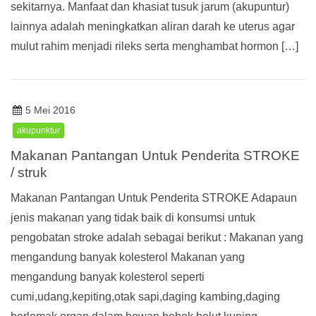
sekitarnya. Manfaat dan khasiat tusuk jarum (akupuntur)
lainnya adalah meningkatkan aliran darah ke uterus agar
mulut rahim menjadi rileks serta menghambat hormon […]
5 Mei 2016
akupunktur
Makanan Pantangan Untuk Penderita STROKE
/ struk
Makanan Pantangan Untuk Penderita STROKE Adapaun
jenis makanan yang tidak baik di konsumsi untuk
pengobatan stroke adalah sebagai berikut : Makanan yang
mengandung banyak kolesterol Makanan yang
mengandung banyak kolesterol seperti
cumi,udang,kepiting,otak sapi,daging kambing,daging