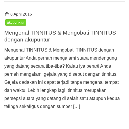
8 April 2016
akupunktur
Mengenal TINNITUS & Mengobati TINNITUS
dengan akupuntur
Mengenal TINNITUS & Mengobati TINNITUS dengan
akupuntur Anda pernah mengalami suara mendengung
yang datang secara tiba-tiba? Kalau iya berarti Anda
pernah mengalami gejala yang disebut dengan tinnitus.
Gejala dadakan ini dapat terjadi tanpa mengenal tempat
dan waktu. Lebih lengkap lagi, tinnitus merupakan
persepsi suara yang datang di salah satu ataupun kedua
telinga sekaligus dengan sumber […]