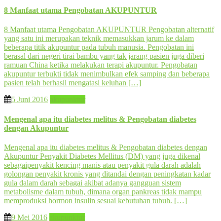
8 Manfaat utama Pengobatan AKUPUNTUR
8 Manfaat utama Pengobatan AKUPUNTUR Pengobatan alternatif
yang satu ini merupakan teknik memasukkan jarum ke dalam
beberapa titik akupuntur pada tubuh manusia. Pengobatan ini
berasal dari negeri tirai bambu yang tak jarang pasien juga diberi
ramuan China ketika melakukan terapi akupuntur. Pengobatan
akupuntur terbukti tidak menimbulkan efek samping dan beberapa
pasien telah berhasil mengatasi keluhan […]
5 Juni 2016
akupunktur
Mengenal apa itu diabetes melitus & Pengobatan diabetes
dengan Akupuntur
Mengenal apa itu diabetes melitus & Pengobatan diabetes dengan
Akupuntur Penyakit Diabetes Mellitus (DM) yang juga dikenal
sebagaipenyakit kencing manis atau penyakit gula darah adalah
golongan penyakit kronis yang ditandai dengan peningkatan kadar
gula dalam darah sebagai akibat adanya gangguan sistem
metabolisme dalam tubuh, dimana organ pankreas tidak mampu
memproduksi hormon insulin sesuai kebutuhan tubuh. […]
9 Mei 2016
akupunktur