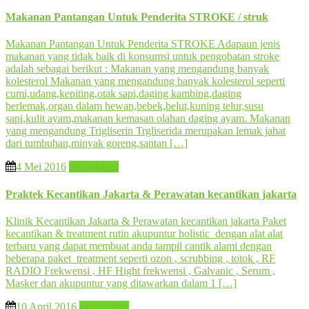
Makanan Pantangan Untuk Penderita STROKE / struk
Makanan Pantangan Untuk Penderita STROKE Adapaun jenis
makanan yang tidak baik di konsumsi untuk pengobatan stroke
adalah sebagai berikut : Makanan yang mengandung banyak
kolesterol Makanan yang mengandung banyak kolesterol seperti
cumi,udang,kepiting,otak sapi,daging kambing,daging
berlemak,organ dalam hewan,bebek,belut,kuning telur,susu
sapi,kulit ayam,makanan kemasan olahan daging ayam. Makanan
yang mengandung Trigliserin Trgliserida merupakan lemak jahat
dari tumbuhan,minyak goreng,santan […]
4 Mei 2016
akupunktur
Praktek Kecantikan Jakarta & Perawatan kecantikan jakarta
Klinik Kecantikan Jakarta & Perawatan kecantikan jakarta Paket
kecantikan & treatment rutin akupuntur holistic dengan alat alat
terbaru yang dapat membuat anda tampil cantik alami dengan
beberapa paket treatment seperti ozon , scrubbing , totok , RF
RADIO Frekwensi , HF Hight frekwensi , Galvanic , Serum ,
Masker dan akupuntur yang ditawarkan dalam 1 […]
10 April 2016
akupunktur