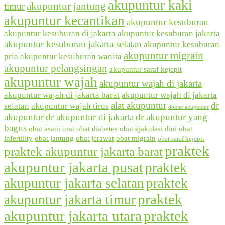
akupuntur kaki
akupuntur jantung
timur
akupuntur kecantikan
akupuntur kesuburan
akupuntur kesuburan di jakarta
akupuntur kesuburan jakarta
akupuntur kesuburan jakarta selatan
akupuntur kesuburan
akupuntur migrain
pria
akupuntur kesuburan wanita
akupuntur pelangsingan
akupuntur saraf kejepit
akupuntur wajah
akupuntur wajah di jakarta
akupuntur wajah di jakarta barat
akupuntur wajah di jakarta
alat akupuntur
dr
selatan
akupuntur wajah tirus
dokter akupuntur
akupuntur
dr akupuntur di jakarta
dr akupuntur yang
bagus
obat asam urat
obat diabetes
obat ejakulasi dini
obat
infertility
obat jantung
obat jerawat
obat migrain
obat saraf kejepit
praktek
praktek akupuntur jakarta barat
akupuntur jakarta pusat
praktek
akupuntur jakarta selatan
praktek
praktek
akupuntur jakarta timur
akupuntur jakarta utara
praktek