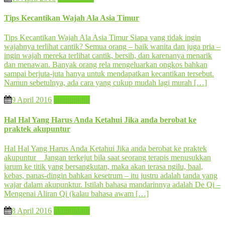
Tips Kecantikan Wajah Ala Asia Timur
Tips Kecantikan Wajah Ala Asia Timur Siapa yang tidak ingin
wajahnya terlihat cantik? Semua orang – baik wanita dan juga pria –
ingin wajah mereka terlihat cantik, bersih, dan karenanya menarik
dan menawan. Banyak orang rela mengeluarkan ongkos bahkan
sampai berjuta-juta hanya untuk mendapatkan kecantikan tersebut.
Namun sebetulnya, ada cara yang cukup mudah lagi murah […]
9 April 2016
akupunktur
Hal Hal Yang Harus Anda Ketahui Jika anda berobat ke
praktek akupuntur
Hal Hal Yang Harus Anda Ketahui Jika anda berobat ke praktek
akupuntur Jangan terkejut bila saat seorang terapis menusukkan
jarum ke titik yang bersangkutan, maka akan terasa ngilu, baal,
kebas, panas-dingin bahkan kesetrum – itu justru adalah tanda yang
wajar dalam akupunktur. Istilah bahasa mandarinnya adalah De Qi –
Mengenai Aliran Qi (kalau bahasa awam […]
8 April 2016
akupunktur