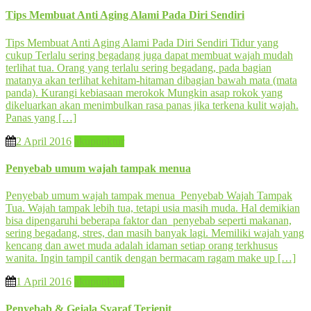
Tips Membuat Anti Aging Alami Pada Diri Sendiri
Tips Membuat Anti Aging Alami Pada Diri Sendiri Tidur yang
cukup Terlalu sering begadang juga dapat membuat wajah mudah
terlihat tua. Orang yang terlalu sering begadang, pada bagian
matanya akan terlihat kehitam-hitaman dibagian bawah mata (mata
panda). Kurangi kebiasaan merokok Mungkin asap rokok yang
dikeluarkan akan menimbulkan rasa panas jika terkena kulit wajah.
Panas yang […]
2 April 2016
akupunktur
Penyebab umum wajah tampak menua
Penyebab umum wajah tampak menua Penyebab Wajah Tampak
Tua. Wajah tampak lebih tua, tetapi usia masih muda. Hal demikian
bisa dipengaruhi beberapa faktor dan penyebab seperti makanan,
sering begadang, stres, dan masih banyak lagi. Memiliki wajah yang
kencang dan awet muda adalah idaman setiap orang terkhusus
wanita. Ingin tampil cantik dengan bermacam ragam make up […]
1 April 2016
akupunktur
Penyebab & Gejala Syaraf Terjepit