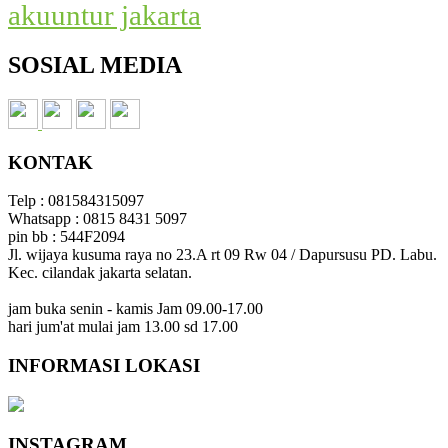
akuuntur jakarta
SOSIAL MEDIA
KONTAK
Telp : 081584315097
Whatsapp : 0815 8431 5097
pin bb : 544F2094
Jl. wijaya kusuma raya no 23.A rt 09 Rw 04 / Dapursusu PD. Labu.
Kec. cilandak jakarta selatan.
jam buka senin - kamis Jam 09.00-17.00
hari jum'at mulai jam 13.00 sd 17.00
INFORMASI LOKASI
INSTAGRAM