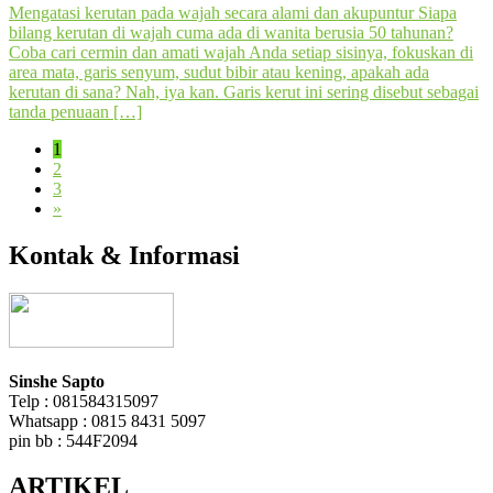
Mengatasi kerutan pada wajah secara alami dan akupuntur Siapa
bilang kerutan di wajah cuma ada di wanita berusia 50 tahunan?
Coba cari cermin dan amati wajah Anda setiap sisinya, fokuskan di
area mata, garis senyum, sudut bibir atau kening, apakah ada
kerutan di sana? Nah, iya kan. Garis kerut ini sering disebut sebagai
tanda penuaan […]
Navigasi
Page
1
Page
2
pos
Page
3
»
Kontak & Informasi
Sinshe Sapto
Telp : 081584315097
Whatsapp : 0815 8431 5097
pin bb : 544F2094
ARTIKEL