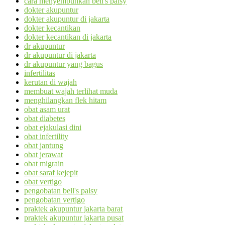
cara menyembuhkan bell's palsy
dokter akupuntur
dokter akupuntur di jakarta
dokter kecantikan
dokter kecantikan di jakarta
dr akupuntur
dr akupuntur di jakarta
dr akupuntur yang bagus
infertilitas
kerutan di wajah
membuat wajah terlihat muda
menghilangkan flek hitam
obat asam urat
obat diabetes
obat ejakulasi dini
obat infertility
obat jantung
obat jerawat
obat migrain
obat saraf kejepit
obat vertigo
pengobatan bell's palsy
pengobatan vertigo
praktek akupuntur jakarta barat
praktek akupuntur jakarta pusat