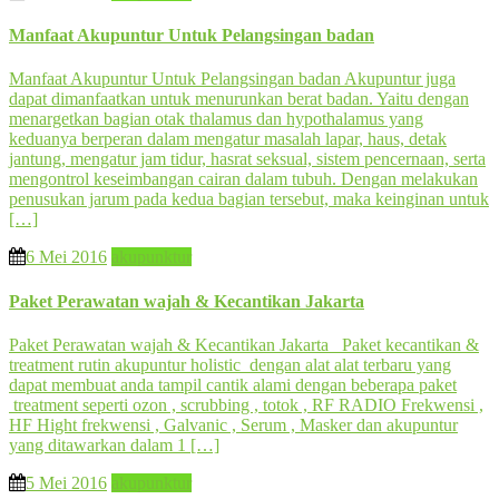
Manfaat Akupuntur Untuk Pelangsingan badan
Manfaat Akupuntur Untuk Pelangsingan badan Akupuntur juga
dapat dimanfaatkan untuk menurunkan berat badan. Yaitu dengan
menargetkan bagian otak thalamus dan hypothalamus yang
keduanya berperan dalam mengatur masalah lapar, haus, detak
jantung, mengatur jam tidur, hasrat seksual, sistem pencernaan, serta
mengontrol keseimbangan cairan dalam tubuh. Dengan melakukan
penusukan jarum pada kedua bagian tersebut, maka keinginan untuk
[…]
6 Mei 2016
akupunktur
Paket Perawatan wajah & Kecantikan Jakarta
Paket Perawatan wajah & Kecantikan Jakarta Paket kecantikan &
treatment rutin akupuntur holistic dengan alat alat terbaru yang
dapat membuat anda tampil cantik alami dengan beberapa paket
treatment seperti ozon , scrubbing , totok , RF RADIO Frekwensi ,
HF Hight frekwensi , Galvanic , Serum , Masker dan akupuntur
yang ditawarkan dalam 1 […]
5 Mei 2016
akupunktur