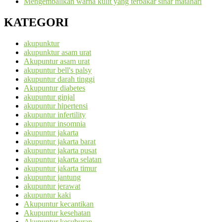
Mengembalikan warna kulit yang terbakar sinar matahari
KATEGORI
akupunktur
akupunktur asam urat
Akupuntur asam urat
akupuntur bell's palsy
akupuntur darah tinggi
Akupuntur diabetes
akupuntur ginjal
akupuntur hipertensi
akupuntur infertility
akupuntur insomnia
akupuntur jakarta
akupuntur jakarta barat
akupuntur jakarta pusat
akupuntur jakarta selatan
akupuntur jakarta timur
akupuntur jantung
akupuntur jerawat
akupuntur kaki
Akupuntur kecantikan
Akupuntur kesehatan
Akupuntur kesuburan