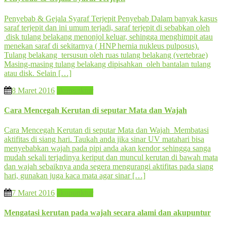
Penyebab & Gejala Syaraf Terjepit Penyebab Dalam banyak kasus
saraf terjepit dan ini umum terjadi, saraf terjepit di sebabkan oleh
disk tulang belakang menonjol keluar, sehingga menghimpit atau
menekan saraf di sekitarnya ( HNP hernia nukleus pulposus).
Tulang belakang tersusun oleh ruas tulang belakang (vertebrae)
Masing-masing tulang belakang dipisahkan oleh bantalan tulang
atau disk. Selain […]
8 Maret 2016
akupunktur
Cara Mencegah Kerutan di seputar Mata dan Wajah
Cara Mencegah Kerutan di seputar Mata dan Wajah Membatasi
aktifitas di siang hari. Taukah anda jika sinar UV matahari bisa
menyebabkan wajah pada pipi anda akan kendor sehingga sanga
mudah sekali terjadinya keriput dan muncul kerutan di bawah mata
dan wajah sebaiknya anda segera mengurangi aktifitas pada siang
hari, gunakan juga kaca mata agar sinar […]
7 Maret 2016
akupunktur
Mengatasi kerutan pada wajah secara alami dan akupuntur