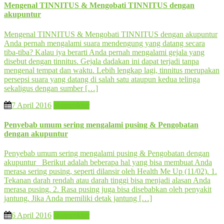
Mengenal TINNITUS & Mengobati TINNITUS dengan
akupuntur
Mengenal TINNITUS & Mengobati TINNITUS dengan akupuntur
Anda pernah mengalami suara mendengung yang datang secara
tiba-tiba? Kalau iya berarti Anda pernah mengalami gejala yang
disebut dengan tinnitus. Gejala dadakan ini dapat terjadi tanpa
mengenal tempat dan waktu. Lebih lengkap lagi, tinnitus merupakan
persepsi suara yang datang di salah satu ataupun kedua telinga
sekaligus dengan sumber […]
7 April 2016
akupunktur
Penyebab umum sering mengalami pusing & Pengobatan
dengan akupuntur
Penyebab umum sering mengalami pusing & Pengobatan dengan
akupuntur Berikut adalah beberapa hal yang bisa membuat Anda
merasa sering pusing, seperti dilansir oleh Health Me Up (11/02). 1.
Tekanan darah rendah atau darah tinggi bisa menjadi alasan Anda
merasa pusing. 2. Rasa pusing juga bisa disebabkan oleh penyakit
jantung. Jika Anda memiliki detak jantung […]
6 April 2016
akupunktur