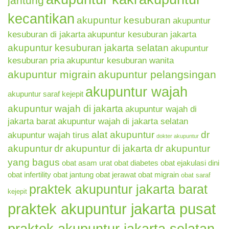
jantung
kecantikan
akupuntur kesuburan
akupuntur
kesuburan di jakarta
akupuntur kesuburan jakarta
akupuntur kesuburan jakarta selatan
akupuntur
kesuburan pria
akupuntur kesuburan wanita
akupuntur migrain
akupuntur pelangsingan
akupuntur wajah
akupuntur saraf kejepit
akupuntur wajah di jakarta
akupuntur wajah di
jakarta barat
akupuntur wajah di jakarta selatan
alat akupuntur
dr
akupuntur wajah tirus
dokter akupuntur
akupuntur
dr akupuntur di jakarta
dr akupuntur
yang bagus
obat asam urat
obat diabetes
obat ejakulasi dini
obat infertility
obat jantung
obat jerawat
obat migrain
obat saraf
praktek akupuntur jakarta barat
kejepit
praktek akupuntur jakarta pusat
praktek akupuntur jakarta selatan