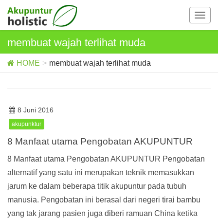
T
o
g
membuat wajah terlihat muda
g
l
HOME
membuat wajah terlihat muda
e
n
a
v
8 Juni 2016
i
g
akupunktur
a
8 Manfaat utama Pengobatan AKUPUNTUR
t
i
8 Manfaat utama Pengobatan AKUPUNTUR Pengobatan
o
alternatif yang satu ini merupakan teknik memasukkan
n
jarum ke dalam beberapa titik akupuntur pada tubuh
manusia. Pengobatan ini berasal dari negeri tirai bambu
yang tak jarang pasien juga diberi ramuan China ketika