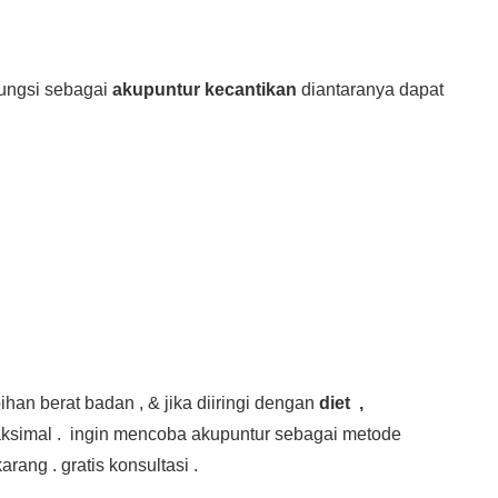
fungsi sebagai
akupuntur kecantikan
diantaranya dapat
han berat badan , & jika diiringi dengan
diet ,
maksimal . ingin mencoba akupuntur sebagai metode
ang . gratis konsultasi .