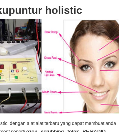
upuntur holistic
listic dengan alat alat terbaru yang dapat membuat anda
tment seperti
ozon , scrubbing , totok , RF RADIO