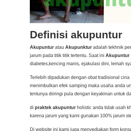
Definisi akupuntur
Akupuntur
atau
Akupunktur
adalah tekhnik pen
jarum pada titik titik tertentu. Saat ini
Akupuntur
diabetes,kencing manis, ejakulasi dini, lemah sya
Terlebih dipadukan dengan obat tradisional cina
menimbulkan efek samping maka usaha anda unt
tentunya diiringi pula dengan keyakinan untuk d
di
praktek akupuntur
holistic anda tidak usah 
karena jarum yang kami gunakan 100% jarum st
Di website ini kami juga menyediakan form kons