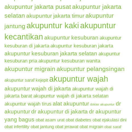
akupuntur jakarta pusat
akupuntur jakarta
selatan
akupuntur
akupuntur jakarta timur
akupuntur kaki
akupuntur
jantung
kecantikan
akupuntur kesuburan
akupuntur
kesuburan di jakarta
akupuntur kesuburan jakarta
akupuntur kesuburan jakarta selatan
akupuntur
kesuburan pria
akupuntur kesuburan wanita
akupuntur migrain
akupuntur pelangsingan
akupuntur wajah
akupuntur saraf kejepit
akupuntur wajah di jakarta
akupuntur wajah di
jakarta barat
akupuntur wajah di jakarta selatan
alat akupuntur
dr
akupuntur wajah tirus
dokter akupuntur
akupuntur
dr akupuntur di jakarta
dr akupuntur
yang bagus
obat asam urat
obat diabetes
obat ejakulasi dini
obat infertility
obat jantung
obat jerawat
obat migrain
obat saraf