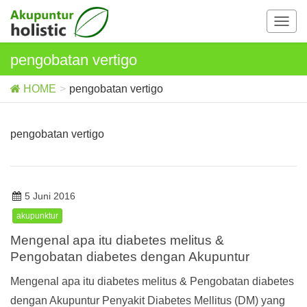
T
o
g
pengobatan vertigo
g
l
HOME
pengobatan vertigo
e
n
a
pengobatan vertigo
v
i
g
a
5 Juni 2016
t
akupunktur
i
o
Mengenal apa itu diabetes melitus &
n
Pengobatan diabetes dengan Akupuntur
Mengenal apa itu diabetes melitus & Pengobatan diabetes
dengan Akupuntur Penyakit Diabetes Mellitus (DM) yang