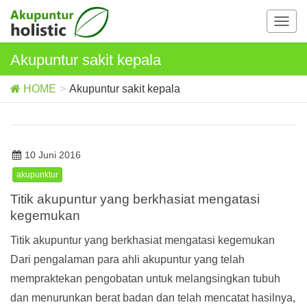
T
o
g
Akupuntur sakit kepala
g
l
HOME
Akupuntur sakit kepala
e
n
a
v
10 Juni 2016
i
g
akupunktur
a
Titik akupuntur yang berkhasiat mengatasi
t
kegemukan
i
o
Titik akupuntur yang berkhasiat mengatasi kegemukan
n
Dari pengalaman para ahli akupuntur yang telah
mempraktekan pengobatan untuk melangsingkan tubuh
dan menurunkan berat badan dan telah mencatat hasilnya,