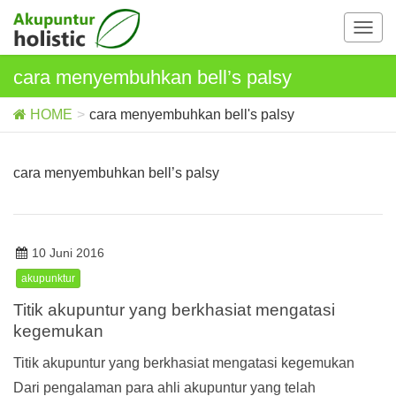
T
o
g
cara menyembuhkan bell’s palsy
g
l
HOME
cara menyembuhkan bell's palsy
e
n
a
cara menyembuhkan bell’s palsy
v
i
g
a
10 Juni 2016
t
akupunktur
i
o
Titik akupuntur yang berkhasiat mengatasi
n
kegemukan
Titik akupuntur yang berkhasiat mengatasi kegemukan
Dari pengalaman para ahli akupuntur yang telah