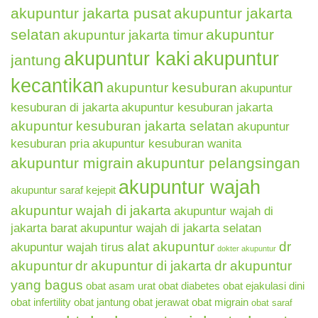
akupuntur jakarta pusat
akupuntur jakarta
selatan
akupuntur
akupuntur jakarta timur
akupuntur kaki
akupuntur
jantung
kecantikan
akupuntur kesuburan
akupuntur
kesuburan di jakarta
akupuntur kesuburan jakarta
akupuntur kesuburan jakarta selatan
akupuntur
kesuburan pria
akupuntur kesuburan wanita
akupuntur migrain
akupuntur pelangsingan
akupuntur wajah
akupuntur saraf kejepit
akupuntur wajah di jakarta
akupuntur wajah di
jakarta barat
akupuntur wajah di jakarta selatan
alat akupuntur
dr
akupuntur wajah tirus
dokter akupuntur
akupuntur
dr akupuntur di jakarta
dr akupuntur
yang bagus
obat asam urat
obat diabetes
obat ejakulasi dini
obat infertility
obat jantung
obat jerawat
obat migrain
obat saraf